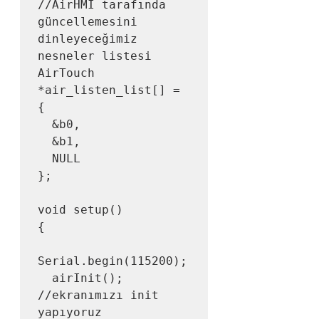
//AirHMI tarafında 
güncellemesini 
dinleyeceğimiz 
nesneler listesi

AirTouch 
*air_listen_list[] = 
{

  &b0,

  &b1,

  NULL

};

void setup()

{

Serial.begin(115200);

  airInit(); 
//ekranımızı init 
yapıyoruz
