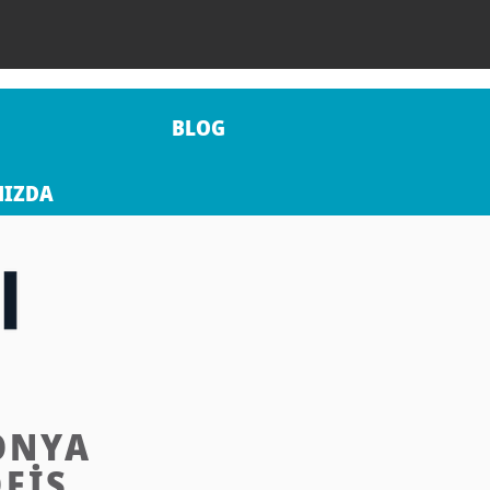
BLOG
MIZDA
ONYA
FİS