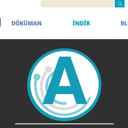
DÖKÜMAN
İNDİR
B
AIRHMI NEXTION