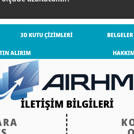
3D KUTU ÇİZİMLERİ
BELGELER
TIN ALIRIM
HAKKI
İLETİŞİM BİLGİLERİ
ARA
K
İS
O