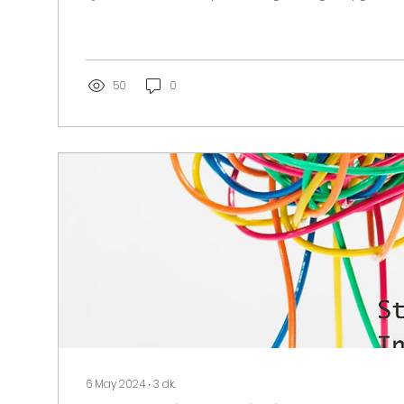
50
0
6 May 2024
∙
3
dk.