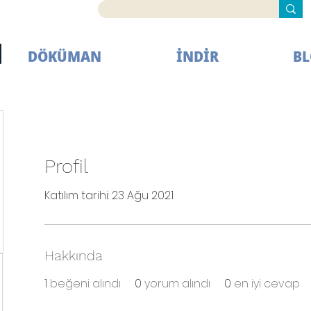
DÖKÜMAN
İNDİR
B
Profil
Katılım tarihi: 23 Ağu 2021
Hakkında
1
beğeni alındı
0
yorum alındı
0
en iyi cevap