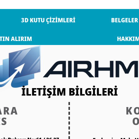
3D KUTU ÇİZİMLERİ
BELGELER
TIN ALIRIM
HAKKI
İLETİŞİM BİLGİLERİ
ARA
K
İS
O