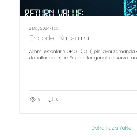
2 May 2024
∙
1
dk.
Encoder Kullanımı
Airhmi ekranların GPIO 1 (IO_1) pini aynı zamand
da kullanabilirsiniz. Enkoderler genellikle servo motor
91
0
Daha Fazla Yükle