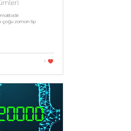
ümleri
nmaktadır.
in çoğu zaman tip
1