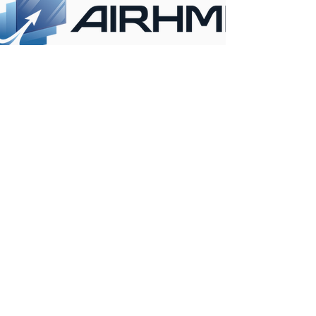
İLETİŞİM BİLGİLERİ
ANKARA
KONYA
OFİS
OFİS
İvedik OSB mah.
Ferhuniye Mah. Hastane
Melih Gökçek Bulvarı
cad. NO:39/702
No:61 / 26-27
Selçuklu/ KONYA /
Yenimahalle /
TURKEY
ANKARA / TURKEY
+90 312 395 18 12