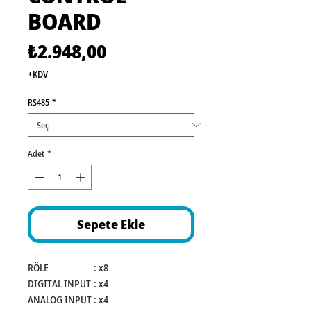
BOARD
Fiyat
₺2.948,00
+KDV
RS485
*
Adet
*
Sepete Ekle
RÖLE
:
x8
DIGITAL INPUT
:
x4
ANALOG INPUT
:
x4