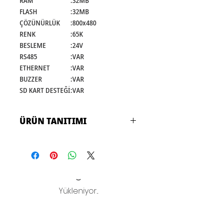
FLASH
:
32MB
ÇÖZÜNÜRLÜK
:
800x480
RENK
:
65K
BESLEME
:
24V
RS485
:
VAR
ETHERNET
:
VAR
BUZZER
:
VAR
SD KART DESTEĞİ
:
VAR
ÜRÜN TANITIMI
AIRHMI - HMI Panel PC 24V
enerji ile çalışır.
RS485 ve Modbus desteği ile
Yükleniyor...
PLC v.b. cihazlarınızı kolaylıkla
kontrol edebilirsiniz.