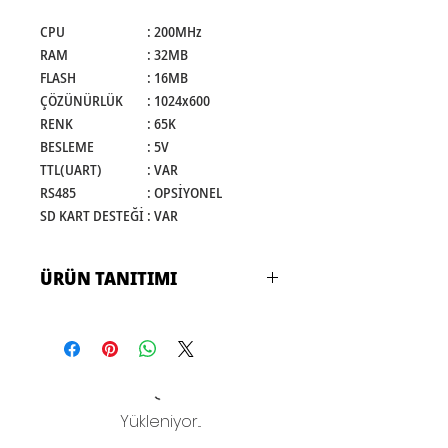
CPU
:
200MHz
RAM
:
32MB
FLASH
:
16MB
ÇÖZÜNÜRLÜK
:
1024x600
RENK
:
65K
BESLEME
:
5V
TTL(UART)
:
VAR
RS485
:
OPSİYONEL
SD KART DESTEĞİ
:
VAR
ÜRÜN TANITIMI
AIRHMI TFT ekranlar; sürükle
bırak editörü ve C tabanlı
programlama dili ile kolay GUI
oluşturulabilen özelleştirilebilir
Yükleniyor...
TFT ekranlardır.